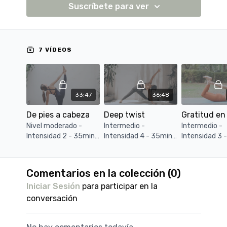
Suscríbete para ver
7 VÍDEOS
33:47
36:48
De pies a cabeza
Deep twist
Nivel moderado -
Intermedio -
Intermedio -
Intensidad 2 - 35min -
Intensidad 4 - 35min -
Intensidad 3 
Clase dinamica en la
Torsiones, equilibrios y
Esta clase ti
que trabaja todo el
puro flow. Sin
intensión agr
cuerpo desde los pies
savasana.
este moment
Comentarios en la colección (
0
)
hasta la cabeza
fisicamente 
Iniciar Sesión
para participar en la
apertura en t
cuerpo.
conversación