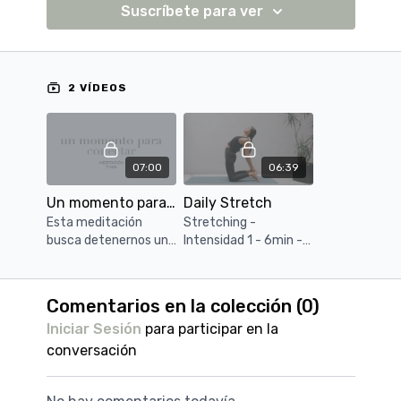
Suscríbete para ver
2 VÍDEOS
07:00
06:39
Un momento para conectar
Daily Stretch
Esta meditación
Stretching -
busca detenernos un
Intensidad 1 - 6min -
rato para regresar a
Estiramientos para
nosotros mismos y
conectar, mover le
conectar con el
energía del cuerpo y
Comentarios en la colección (
0
)
momento presente.
soltar tensión.
Iniciar Sesión
para participar en la
Sentir, observar y
respirar.
conversación