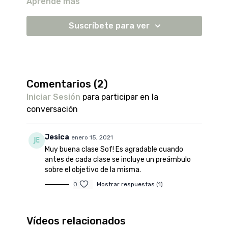
Aprende más
de voluntad.
SPOTIFY
Perfil: sofdepalacio
Suscríbete para ver
Playlist recomendada: Universo (1hra)
Link:
https://open.spotify.com/playlist/3jaIGnkKx5b6VBzTe
si=qxh6zI7jT0KRBQF6XwGjag
Comentarios (
2
)
Iniciar Sesión
para participar en la
conversación
Jesica
enero 15, 2021
Muy buena clase Sof! Es agradable cuando
antes de cada clase se incluye un preámbulo
sobre el objetivo de la misma.
0
Mostrar respuestas (1)
Vídeos relacionados