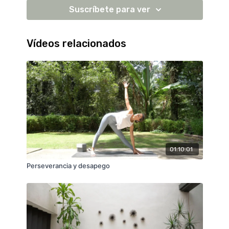
Perfil: sofdepalacio
Suscríbete para ver
Playlist recomendada: Pure flow 💫 (1 hra)
Link:
https://open.spotify.com/playlist/2l2AlwBhKMIk9CPnKuDgS
Vídeos relacionados
si=0136f25007b14660
01:10:01
Perseverancia y desapego