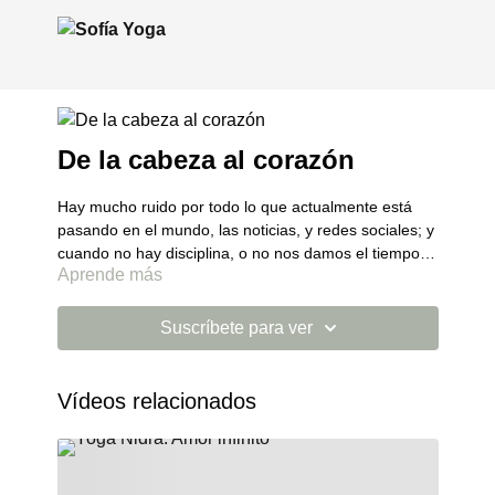
De la cabeza al corazón
Hay mucho ruido por todo lo que actualmente está
pasando en el mundo, las noticias, y redes sociales; y
cuando no hay disciplina, o no nos damos el tiempo
Aprende más
para respirar, nuestra naturaleza hace que se
Esta meditación tiene como intensión bajar la atención
empiece a generar mucho ruido en la mente. A tal
de la cabeza al corazón, y movernos desde la
grado, que llega una punto en el que nos
compasión y la consciencia.
Suscríbete para ver
identificamos tanto con nuestros pensamientos que
los confundimos por realidad.
Vídeos relacionados