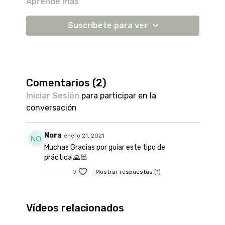
Aprende más
calmar la mente,
aumentar la concentración,
equilibrar la energía solar y lunar en nuestro
Suscríbete para ver
cuerpo.
Comentarios (
2
)
Iniciar Sesión
para participar en la
conversación
Nora
enero 21, 2021
Muchas Gracias por guiar este tipo de
práctica 🙏🏻
0
Mostrar respuestas (1)
Vídeos relacionados