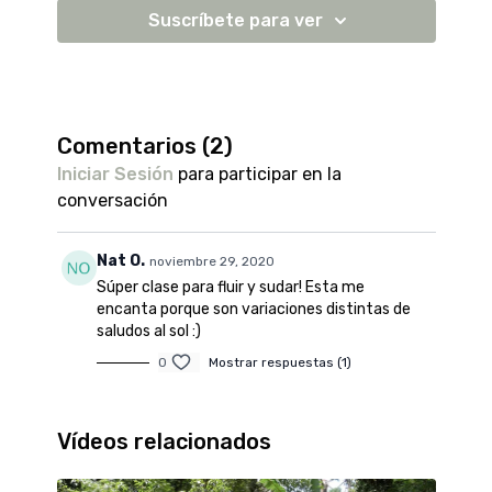
Perfil: sofdepalacio
Suscríbete para ver
Playlist recomendada: Love flow (1:15)
Link:
https://open.spotify.com/playlist/6nlAsuFxodsbeliEGSFycd?
si=38p3xsqeRimm_6tge70bRA
Comentarios (
2
)
Iniciar Sesión
para participar en la
conversación
Nat O.
noviembre 29, 2020
Súper clase para fluir y sudar! Esta me
encanta porque son variaciones distintas de
saludos al sol :)
0
Mostrar respuestas (1)
Vídeos relacionados