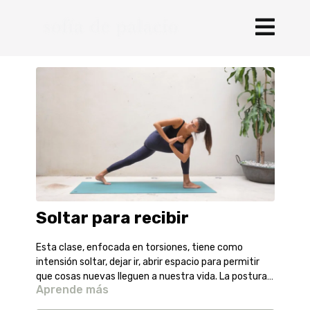
Soltar para recibir
Esta clase, enfocada en torsiones, tiene como
intensión soltar, dejar ir, abrir espacio para permitir
que cosas nuevas lleguen a nuestra vida. La postura
Aprende más
final es Parivrtta Svarga Dvijasana o ave del paraiso
en torsión, también se practica el parado de manos y
SPOTIFY